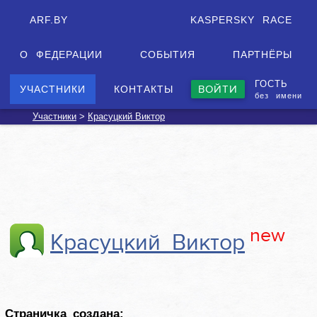
ARF.BY
KASPERSKY RACE
О ФЕДЕРАЦИИ
СОБЫТИЯ
ПАРТНЁРЫ
ГОСТЬ
ВОЙТИ
УЧАСТНИКИ
КОНТАКТЫ
без имени
Участники
>
Красуцкий Виктор
new
Красуцкий Виктор
Страничка создана: