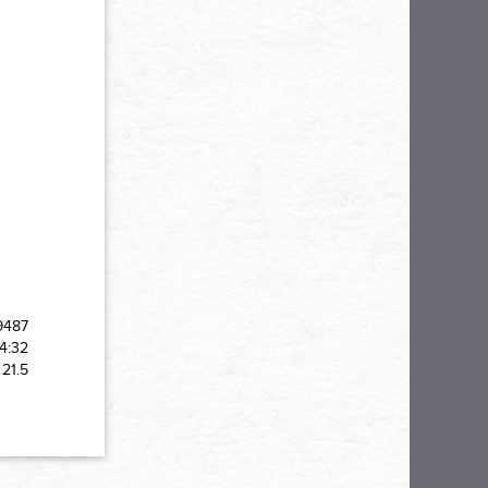
9487
4:32
21.5