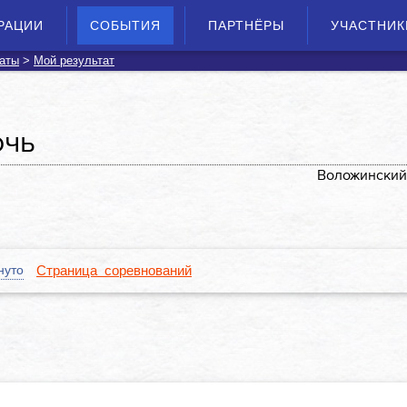
РАЦИИ
СОБЫТИЯ
ПАРТНЁРЫ
УЧАСТНИК
аты
>
Мой результат
очь
Воложинский
нуто
Страница соревнований