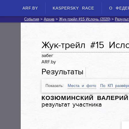
ARF.BY
KASPERSKY RACE
О ФЕДЕ
События
>
Архив
>
Жук-трейл #15 Ислочь (2020)
>
Результ
Жук-трейл #15 Исл
забег
ARF.by
Результаты
Места и фото
По КП развёр
Показать:
КОЗЮМИНСКИЙ ВАЛЕРИЙ
результат участника