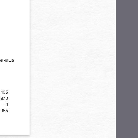
финиша
105
48:13
1
155