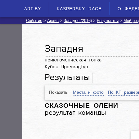
ARF.BY
KASPERSKY RACE
О ФЕДЕ
События
>
Архив
>
Западня (2016)
>
Результаты
>
Мой рез
Западня
приключенческая гонка
Кубок ПромвадТур
Результаты
Места и фото
По КП развёр
Показать:
СКАЗОЧНЫЕ ОЛЕНИ
результат команды