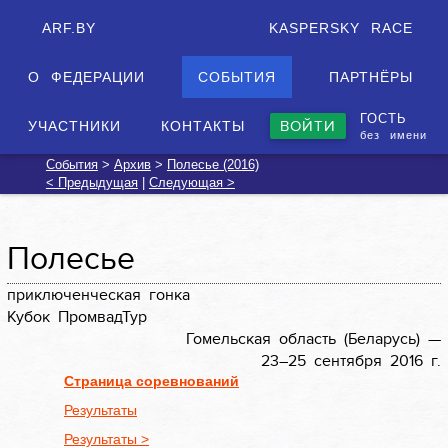
ARF.BY
KASPERSKY RACE
О ФЕДЕРАЦИИ
СОБЫТИЯ
ПАРТНЁРЫ
ГОСТЬ
ВОЙТИ
УЧАСТНИКИ
КОНТАКТЫ
без имени
События
>
Архив
>
Полесье (2016)
< Предыдущая
|
Следующая >
Полесье
приключенческая гонка
Кубок ПромвадТур
Гомельская область (Беларусь) —
23–25 сентября 2016 г.
Страница соревнований
Результаты
Результаты >